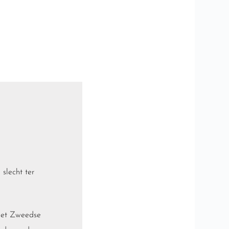
slecht ter
het Zweedse