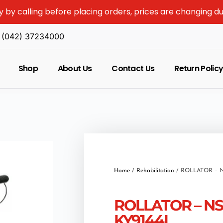
y by calling before placing orders, prices are changing d
(042) 37234000
Shop
About Us
Contact Us
Return Polic
Home
/
Rehabilitation
/ ROLLATOR – N
ROLLATOR – NS
KY9144L