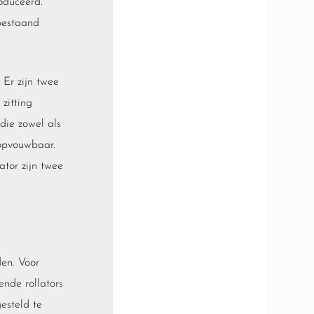
oduceerd.
bestaand
 Er zijn twee
zitting
die zowel als
 opvouwbaar.
tor zijn twee
en. Voor
lende rollators
esteld te