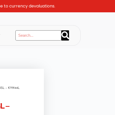
ue to currency devaluations.
y
SL – KY9144L
L –