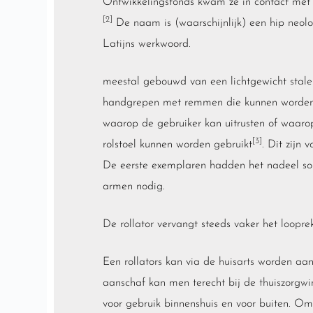
Ontwikkelingsfonds kwam ze in contact met 
[2]
De naam is (waarschijnlijk) een hip
neol
Latijns werkwoord.
meestal gebouwd van een lichtgewicht
stal
handgrepen met remmen die kunnen worden 
waarop de gebruiker kan uitrusten of waarop
[3]
rolstoel kunnen worden gebruikt
. Dit zijn 
De eerste exemplaren hadden het nadeel soms
armen nodig.
De rollator vervangt steeds vaker het
loopre
Een rollators kan via de
huisarts
worden aang
aanschaf kan men terecht bij de
thuiszorgwi
voor gebruik binnenshuis en voor buiten. Om